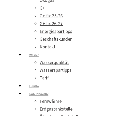
Ökogas
G+
G+ fix 25-26
G+ fix 26-27
Energiespartipps
Geschäftskunden
Kontakt
Wasser
Wasserqualität
Wasserspartipps
Tarif
HeizKo
SWN Innovativ
Fernwärme
Erdgastankstelle