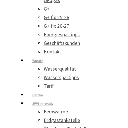
Ökogas
G+
G+ fix 25-26
G+ fix 26-27
Energiespartipps
Geschäftskunden
Kontakt
Wasser
Wasserqualität
Wasserspartipps
Tarif
HeizKo
SWN Innovativ
Fernwärme
Erdgastankstelle