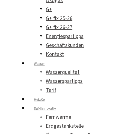
Ökogas
G+
G+ fix 25-26
G+ fix 26-27
Energiespartipps
Geschäftskunden
Kontakt
Wasser
Wasserqualität
Wasserspartipps
Tarif
HeizKo
SWN Innovativ
Fernwärme
Erdgastankstelle