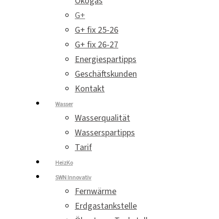
Ökogas
G+
G+ fix 25-26
G+ fix 26-27
Energiespartipps
Geschäftskunden
Kontakt
Wasser
Wasserqualität
Wasserspartipps
Tarif
HeizKo
SWN Innovativ
Fernwärme
Erdgastankstelle