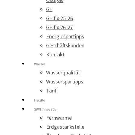
Ökogas
G+
G+ fix 25-26
G+ fix 26-27
Energiespartipps
Geschäftskunden
Kontakt
Wasser
Wasserqualität
Wasserspartipps
Tarif
HeizKo
SWN Innovativ
Fernwärme
Erdgastankstelle