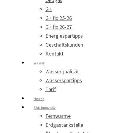
Ökogas
G+
G+ fix 25-26
G+ fix 26-27
Energiespartipps
Geschäftskunden
Kontakt
Wasser
Wasserqualität
Wasserspartipps
Tarif
HeizKo
SWN Innovativ
Fernwärme
Erdgastankstelle