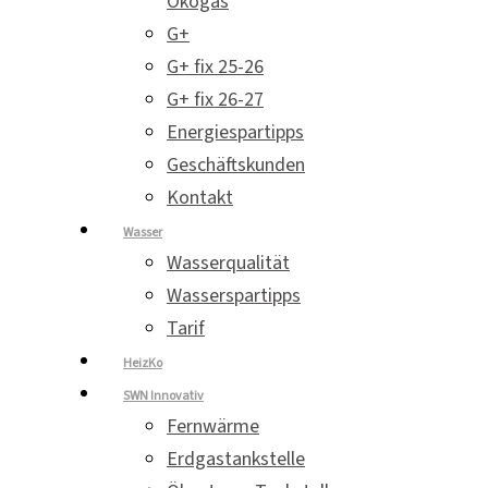
Ökogas
G+
G+ fix 25-26
G+ fix 26-27
Energiespartipps
Geschäftskunden
Kontakt
Wasser
Wasserqualität
Wasserspartipps
Tarif
HeizKo
SWN Innovativ
Fernwärme
Erdgastankstelle