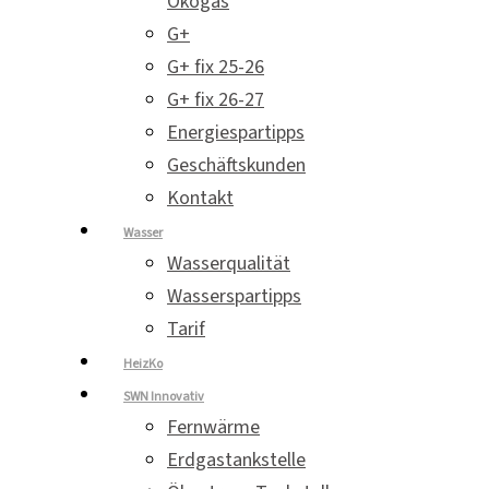
Ökogas
G+
G+ fix 25-26
G+ fix 26-27
Energiespartipps
Geschäftskunden
Kontakt
Wasser
Wasserqualität
Wasserspartipps
Tarif
HeizKo
SWN Innovativ
Fernwärme
Erdgastankstelle