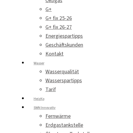
Ökogas
G+
G+ fix 25-26
G+ fix 26-27
Energiespartipps
Geschäftskunden
Kontakt
Wasser
Wasserqualität
Wasserspartipps
Tarif
HeizKo
SWN Innovativ
Fernwärme
Erdgastankstelle