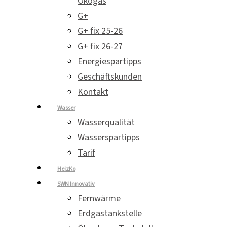
Ökogas
G+
G+ fix 25-26
G+ fix 26-27
Energiespartipps
Geschäftskunden
Kontakt
Wasser
Wasserqualität
Wasserspartipps
Tarif
HeizKo
SWN Innovativ
Fernwärme
Erdgastankstelle